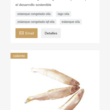
el desarrollo sostenible
estanque congelado olía
lago olía
estanque congelado iqf olía
estanque olía

Email
Detalles
caliente