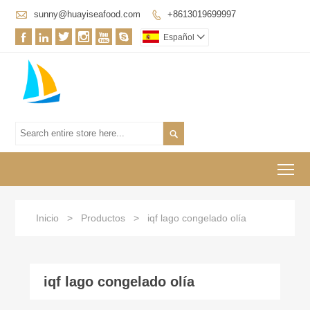

sunny@huayiseafood.com
+8613019699997







Español


To
Inicio
>
Productos
>
iqf lago congelado olía
iqf lago congelado olía