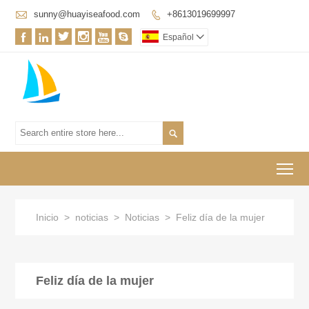

sunny@huayiseafood.com
+8613019699997







Español


To
Inicio
>
noticias
>
Noticias
>
Feliz día de la mujer
Feliz día de la mujer