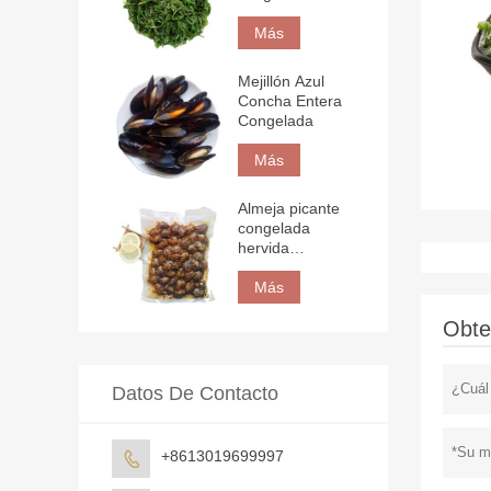
Más
Mejillón Azul
Concha Entera
Congelada
Más
Almeja picante
congelada
hervida
envasada al
vacío
Más
Obte
Datos De Contacto
+8613019699997
