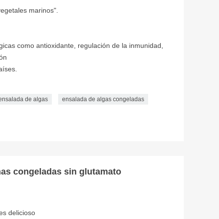
egetales marinos".
ógicas como antioxidante, regulación de la inmunidad,
ión
aíses.
ensalada de algas
ensalada de algas congeladas
nas congeladas sin glutamato
 es delicioso