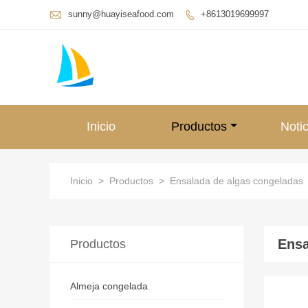

sunny@huayiseafood.com
+8613019699997

Inicio
Productos
Notic
Inicio
>
Productos
>
Ensalada de algas congeladas
Ensa
Productos
Almeja congelada