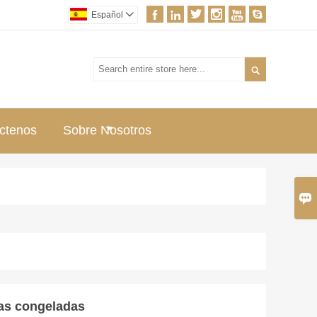






Español


ctenos
Sobre Nosotros

cas congeladas