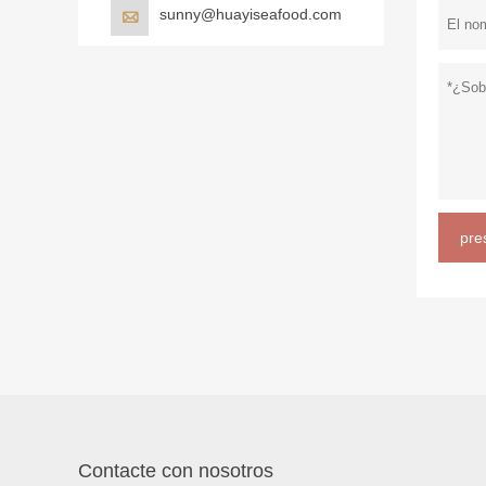
sunny@huayiseafood.com

pre
Contacte con nosotros