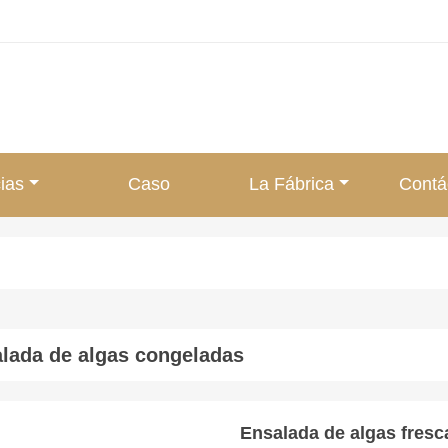
ias
Caso
La Fábrica
Contá
lada de algas congeladas
Ensalada de algas fres