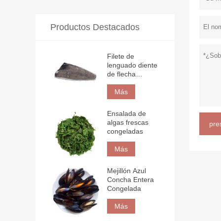
Productos Destacados
Filete de
lenguado diente
de flecha
congelado
Más
Ensalada de
algas frescas
pre
congeladas
Más
Mejillón Azul
Concha Entera
Congelada
Más