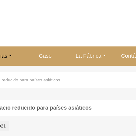
ias
Caso
La Fábrica
Contá
 reducido para países asiáticos
acio reducido para países asiáticos
021