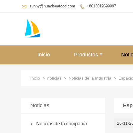

sunny@huayiseafood.com
+8613019699997

Inicio
Productos
Notic
Inicio
>
noticias
>
Noticias de la Industria
>
Espacio
Noticias
Esp
26-11-2
Noticias de la compañía
