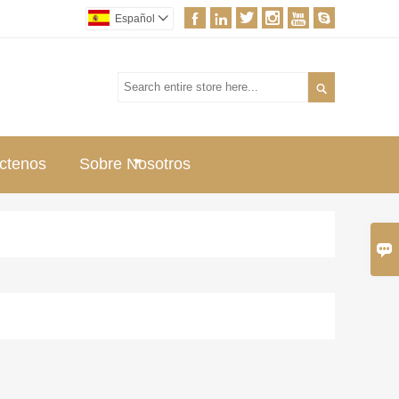






Español


ctenos
Sobre Nosotros
