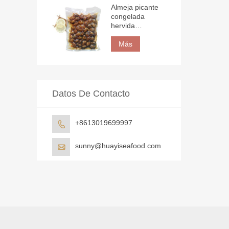
Almeja picante
congelada
hervida
envasada al
vacío
Más
Datos De Contacto
+8613019699997

sunny@huayiseafood.com
