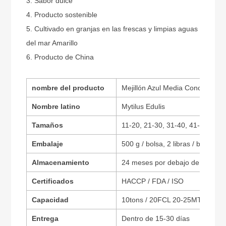
3. Sabor dulce
4. Producto sostenible
5. Cultivado en granjas en las frescas y limpias aguas
del mar Amarillo
6. Producto de China
nombre del producto
Mejillón Azul Media Concha Con
Nombre latino
Mytilus Edulis
Tamaños
11-20, 21-30, 31-40, 41-50 piezas
Embalaje
500 g / bolsa, 2 libras / bolsa o 
Almacenamiento
24 meses por debajo de -18 gra
Certificados
HACCP / FDA / ISO
Capacidad
10tons / 20FCL 20-25MT / 40FCL
Entrega
Dentro de 15-30 días