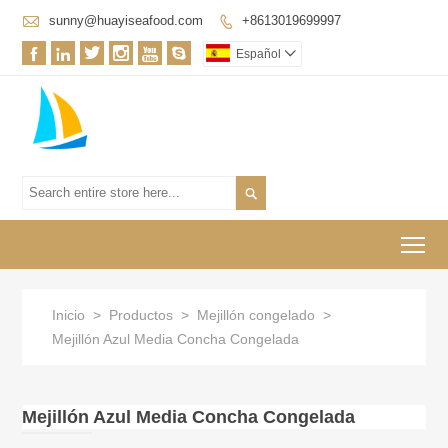

sunny@huayiseafood.com
+8613019699997







Español


To
Inicio
>
Productos
>
Mejillón congelado
>
Mejillón Azul Media Concha Congelada
Mejillón Azul Media Concha Congelada