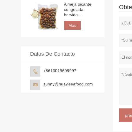
Almeja picante
Obte
congelada
hervida
envasada al
vacío
Más
Datos De Contacto
+8613019699997

sunny@huayiseafood.com

pre