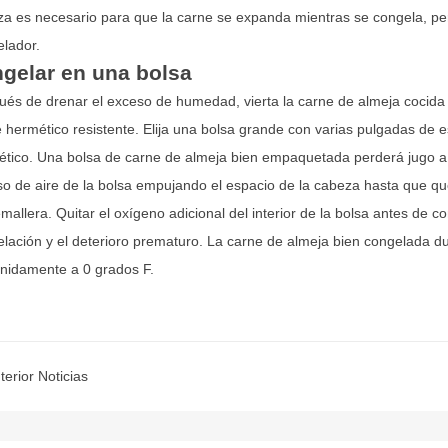
a es necesario para que la carne se expanda mientras se congela, pe
lador.
gelar en una bolsa
és de drenar el exceso de humedad, vierta la carne de almeja cocida e
e hermético resistente. Elija una bolsa grande con varias pulgadas de es
tico. Una bolsa de carne de almeja bien empaquetada perderá jugo a t
o de aire de la bolsa empujando el espacio de la cabeza hasta que q
emallera. Quitar el oxígeno adicional del interior de la bolsa antes de 
lación y el deterioro prematuro. La carne de almeja bien congelada d
inidamente a 0 grados F.
terior Noticias