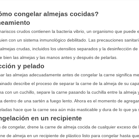
ómo congelar almejas cocidas?
neamiento
ariscos crudos contienen la bacteria vibrio, un organismo que puede
uien con un sistema inmunológico debilitado. Las precauciones sanitari
 almejas crudas, incluidos los utensilios separados y la desinfección d
e bien las almejas y las manos antes y después de pelarlas.
ción y pelado
ar las almejas adecuadamente antes de congelar la carne significa m
inado describe el proceso de separar la carne de la almeja de su cap
a con un cuchillo, separe la carne pasando la cuchilla entre la almeja 
a dentro de una sartén a fuego lento. Ahora es el momento de agregar
ladas hace que la carne sea aún más masticable y dura de lo que ya 
gelación en un recipiente
 de congelar, drene la carne de almeja cocida de cualquier exceso de l
rne de almeja en un recipiente de plástico listo para congelar hasta q