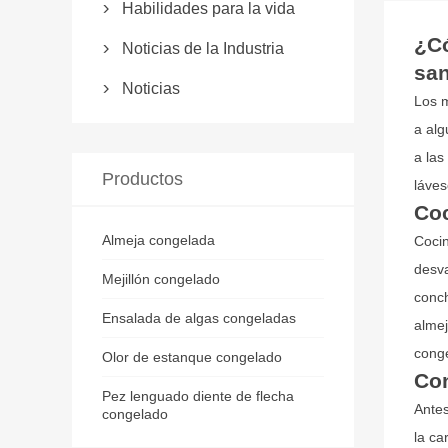
Habilidades para la vida

¿C
Noticias de la Industria

sa
Noticias

Los m
a alg
a las
Productos
láves
Coc
Almeja congelada
Cocin
desva
Mejillón congelado
conch
Ensalada de algas congeladas
almej
conge
Olor de estanque congelado
Con
Pez lenguado diente de flecha
Antes
congelado
la ca