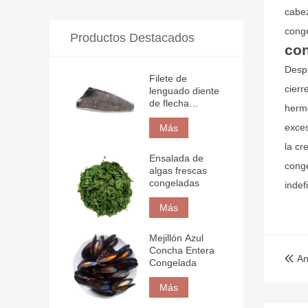
cabez
conge
Productos Destacados
con
Despu
Filete de
cierr
lenguado diente
de flecha
hermé
congelado
exces
Más
la cr
Ensalada de
conge
algas frescas
congeladas
indef
Más
Mejillón Azul
Concha Entera
An

Congelada
Más