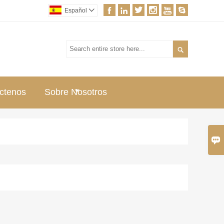






Español


ctenos
Sobre Nosotros
