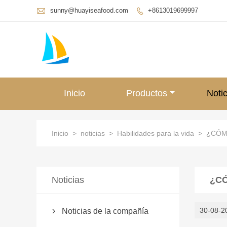

sunny@huayiseafood.com
+8613019699997

Inicio
Productos
Notic
Inicio
>
noticias
>
Habilidades para la vida
>
¿CÓM
Noticias
¿C
30-08-2
Noticias de la compañía
