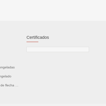
Certificados
ongeladas
ngelado
cha congelado